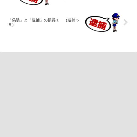
「偽装」と「逮捕」の損得１ （逮捕５
８）