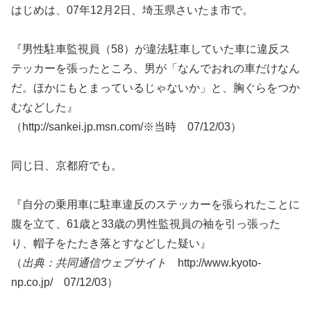
はじめは、07年12月2日、埼玉県さいたま市で。
『男性駐車監視員（58）が違法駐車していた車に違反ス
テッカーを張ったところ、男が「なんでおれの車だけなん
だ。ほかにもとまっているじゃないか」と、胸ぐらをつか
むなどした』
（http://sankei.jp.msn.com/※当時 07/12/03）
同じ日、京都府でも。
『自分の乗用車に駐車違反のステッカーを張られたことに
腹を立て、61歳と33歳の男性監視員の袖を引っ張った
り、帽子をたたき落とすなどした疑い』
（
出典：共同通信ウェブサイト
http://www.kyoto-
np.co.jp/ 07/12/03）