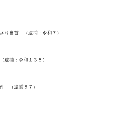
さり自首 （逮捕：令和７）
（逮捕：令和１３５）
件 （逮捕５７）