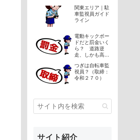
関東エリア｜駐
車監視員ガイド
ライン
電動キックボー
ドだと罰金いく
ら？ 道路逆
走、しかも高速
（罰金：令和２
つぎは自転車監
８２）
視員？（取締：
令和２７０）
サイト紹介