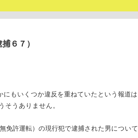
逮捕６７）
かにもいくつか違反を重ねていたという報道は
うそうありません。
反（無免許運転）の現行犯で逮捕された男につい