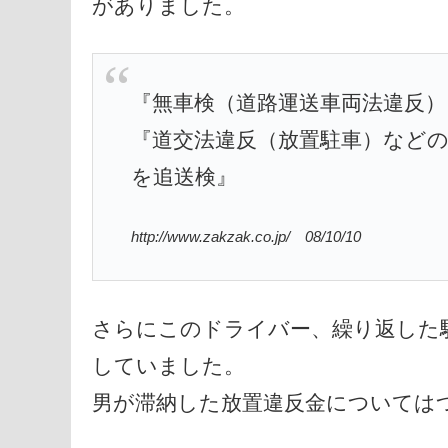
がありました。
『無車検（道路運送車両法違反）
『道交法違反（放置駐車）などの
を追送検』
http://www.zakzak.co.jp/ 08/10/10
さらにこのドライバー、繰り返した
していました。
男が滞納した放置違反金については