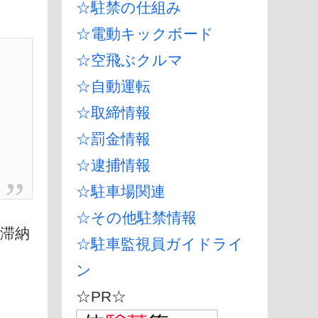
☆駐禁の仕組み
☆電動キックボード
☆空飛ぶクルマ
☆自動運転
☆取締情報
☆罰金情報
☆逮捕情報
☆駐車場関連
☆その他駐禁情報
滞納
☆駐車監視員ガイドライ
ン
☆PR☆