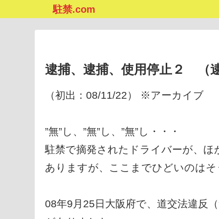
駐禁.com
逮捕、逮捕、使用停止２ （
（初出：08/11/22） ※アーカイブ
”無”し、”無”し、”無”し・・・
駐禁で摘発されたドライバーが、ほ
ありますが、ここまでひどいのはそ
08年9月25日大阪府で、道交法違