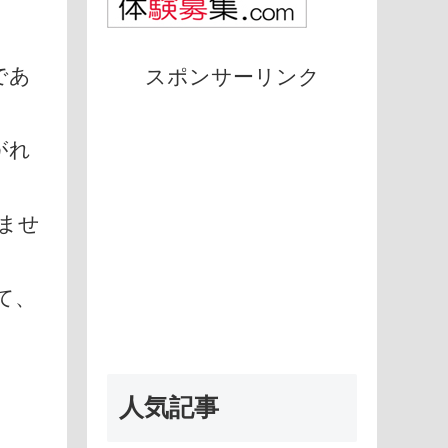
であ
スポンサーリンク
がれ
ませ
て、
人気記事