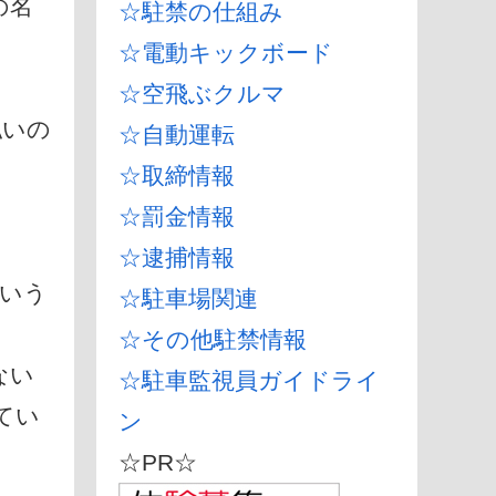
の名
☆駐禁の仕組み
☆電動キックボード
☆空飛ぶクルマ
払いの
☆自動運転
☆取締情報
☆罰金情報
☆逮捕情報
という
☆駐車場関連
☆その他駐禁情報
ない
☆駐車監視員ガイドライ
てい
ン
☆PR☆