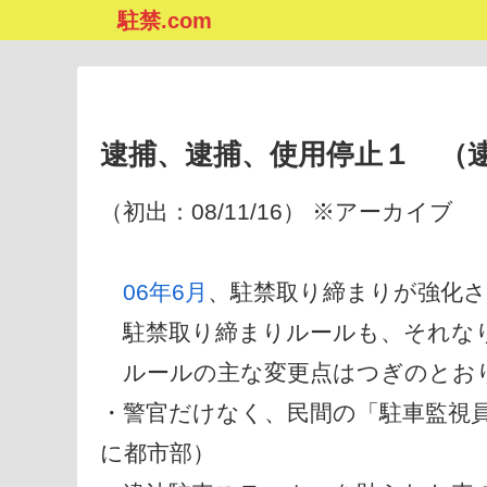
駐禁.com
逮捕、逮捕、使用停止１ （
（初出：08/11/16） ※アーカイブ
06年6月
、駐禁取り締まりが強化さ
駐禁取り締まりルールも、それな
ルールの主な変更点はつぎのとお
・警官だけなく、民間の「駐車監視
に都市部）