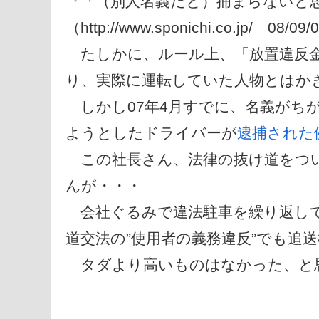
『「（別人名義だと）捕まらないと
（http://www.sponichi.co.jp/ 08/09
たしかに、ルール上、「放置違反金
り、実際に運転していた人物とはか
しかし07年4月すでに、名義がち
ようとしたドライバーが
逮捕された
この社長さん、法律の抜け道をつい
んが・・・
会社ぐるみで違法駐車を繰り返して
道交法の”使用者の義務違反”でも追
タダより高いものはなかった、と思