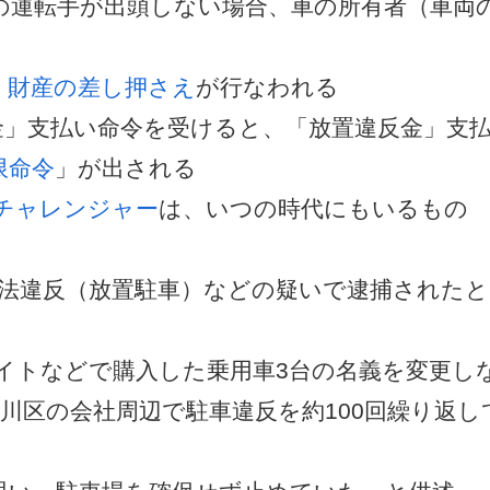
の運転手が出頭しない場合、車の所有者（車両
く
、
財産の差し押さえ
が行なわれる
金」支払い命令を受けると、「放置違反金」支
限命令
」が出される
チャレンジャー
は、いつの時代にもいるもの
交法違反（放置駐車）などの疑いで逮捕された
イトなどで購入した乗用車3台の名義を変更し
淀川区の会社周辺で駐車違反を約100回繰り返し