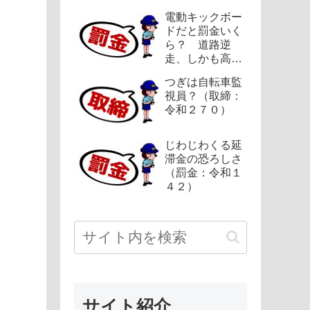
電動キックボー
ドだと罰金いく
ら？ 道路逆
走、しかも高速
（罰金：令和２
つぎは自転車監
８２）
視員？（取締：
令和２７０）
じわじわくる延
滞金の恐ろしさ
（罰金：令和１
４２）
サイト紹介