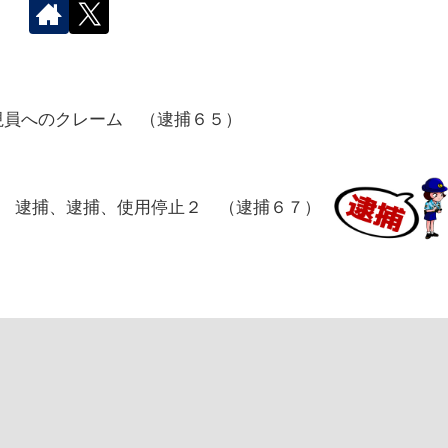
視員へのクレーム （逮捕６５）
逮捕、逮捕、使用停止２ （逮捕６７）