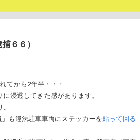
逮捕６６）
れてから2年半・・・
りに浸透してきた感があります。
り。
員」も違法駐車車両にステッカーを
貼って回る