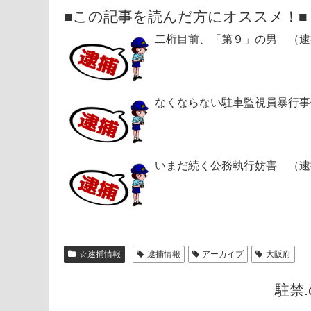
■この記事を読んだ方にオススメ！■
二桁目前、「第９」の男 （逮
なくならない駐車監視員暴行事
いまだ続く公務執行妨害 （逮
☆逮捕情報
逮捕情報
アーカイブ
大阪府
駐禁