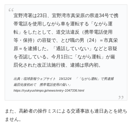
宜野湾署は23日、宜野湾市真栄原の県道34号で携
帯電話を使用しながら車を運転する「ながら運
転」をしたとして、道交法違反（携帯電話使用
等・保持）の容疑で、とび職の男（24）＝市真栄
原＝を逮捕した。「通話していない」などと容疑
を否認している。今月1日に「ながら運転」が厳
罰化された改正法施行後、逮捕は県内初。
出典：琉球新報ウェブサイト 19/12/24 「「ながら運転」で男逮捕
厳罰化後初めて 携帯電話使用の疑い」
https://ryukyushimpo.jp/news/entry-1047336.html
また、高齢者の操作ミスによる交通事故も連日あとを絶ち
ません。