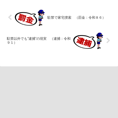
駐禁で家宅捜索 （罰金：令和８６）
駐禁以外でも”逮捕”の現実 （逮捕：令和
９１）