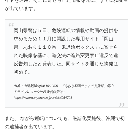
イトを運用、そこに寄せられた情報を元に、すでに摘発者
が出ています。
岡山県警は５日、危険運転の情報や動画の提供を
求めるため１１月に開設した専用サイト「岡山
県 あおり１１０番 鬼退治ボックス」に寄せら
れた映像を基に、道交法の進路変更禁止違反で違
反告知したと発表した。同サイトを通じた摘発は
初めて。
出典：山陽新聞digital 19/12/05 「あおり動画サイトで初摘発、岡山
ドライブレコーダー映像提供受け」
https://www.sanyonews.jp/article/964701
また、 ながら運転についても、厳罰化実施後、沖縄で初
の逮捕者が出ています。