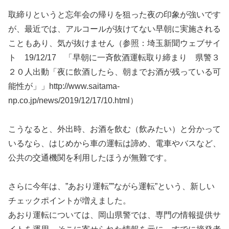
取締りというと忘年会の帰りを狙った夜の印象が強いです
が、最近では、アルコールが抜けてない早朝に実施される
こともあり、気が抜けません（参照：埼玉新聞ウェブサイ
ト 19/12/17 「早朝に一斉飲酒運転取り締まり 県警３
２０人出動「夜に飲酒したら、朝までお酒が残っている可
能性が」」http://www.saitama-
np.co.jp/news/2019/12/17/10.html）
こうなると、外出時、お酒を飲む（飲みたい）と分かって
いるなら、はじめから車の運転は諦め、電車やバスなど、
公共の交通機関を利用したほうが無難です。
さらに今年は、”あおり運転””ながら運転”という、新しい
チェックポイントが増えました。
あおり運転については、岡山県警では、専門の情報提供サ