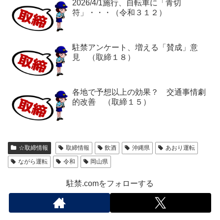
2026/4/1施行、自転車に「青切
符」・・・（令和３１２）
駐禁アンケート、増える「賛成」意
見 （取締１８）
各地で予想以上の効果？ 交通事情劇
的改善 （取締１５）
☆取締情報
取締情報
飲酒
沖縄県
あおり運転
ながら運転
令和
岡山県
駐禁.comをフォローする