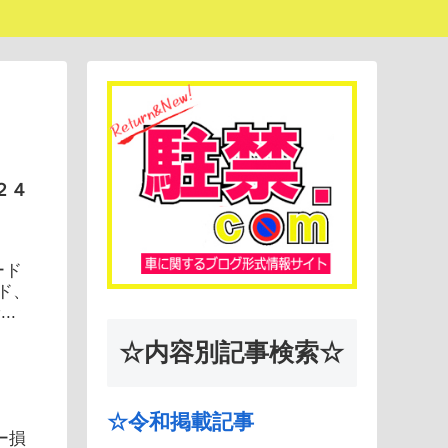
２４
ード
ド、
..
☆内容別記事検索☆
☆令和掲載記事
ー損