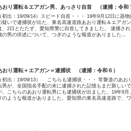
あおり運転＆エアガン男、あっさり自首 （逮捕：令和
（初出：19/09/14）スピード自首・・・ 19年9月12日に器
の疑いで逮捕状が出た、東名高速道路あおり運転＆エアガ
は、2日とたたず、愛知県警に自首してきました。 逮捕され
歳の男の供述について、つぎのような報道がありました...
あおり運転＋エアガン＝逮捕状 （逮捕：令和６）
（初出：19/09/13） こちらも逮捕状・・・ 常磐道のあお
転男が、全国指名手配の末に逮捕された記憶もまだ新しい
が、こちらのあおり運転男にも逮捕状が出ました。19年9月
ぎのような報道がありました。愛知県の東名高速道路で、ワゴ