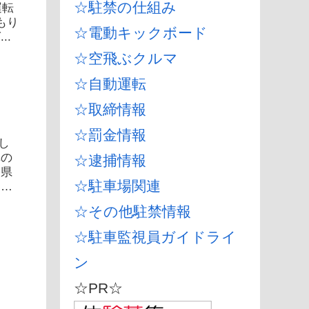
☆駐禁の仕組み
運転
もり
☆電動キックボード
..
☆空飛ぶクルマ
☆自動運転
☆取締情報
☆罰金情報
し
車の
☆逮捕情報
、県
☆駐車場関連
男
☆その他駐禁情報
☆駐車監視員ガイドライ
ン
☆PR☆