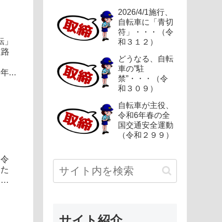
2026/4/1施行、
自転車に「青切
符」・・・（令
転」
和３１２）
道路
どうなる、自転
運
車の”駐
...
禁”・・・（令
和３０９）
自転車が主役、
令和6年春の全
国交通安全運動
（令和２９９）
命令
した
。元
サイト紹介