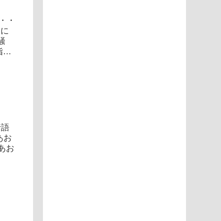
・・・
向に
騒
指名
行語
あお
あお