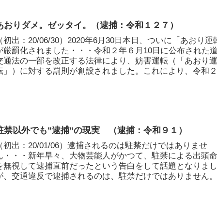
あおりダメ。ゼッタイ。（逮捕：令和１２７）
（初出：20/06/30）2020年6月30日本日、ついに「あおり運
が厳罰化されました・・・令和２年６月10日に公布された
交通法の一部を改正する法律により、妨害運転（「あおり
転」）に対する罰則が創設されました。これにより、令和２年
駐禁以外でも”逮捕”の現実 （逮捕：令和９１）
（初出：20/01/06）逮捕されるのは駐禁だけではありませ
ん・・・新年早々、大物芸能人がかつて、駐禁による出頭
を無視して逮捕直前だったという告白をして話題となりま
が、交通違反で逮捕されるのは、駐禁だけではありません
号が平成から...