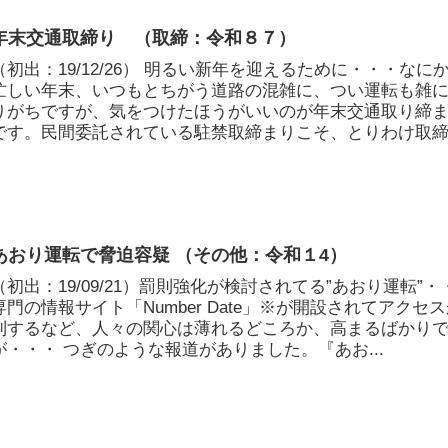
年末交通取締り （取締：令和８７）
（初出：19/12/26） 明るい新年を迎えるために・・・なに
忙しい年末、いつもとちがう道路の混雑に、つい運転も雑
りがちですが、気をつけたほうがいいのが年末交通取り締
です。民間委託されている駐禁取締まりこそ、とりわけ取
が厳し...
あおり運転で脅迫容疑 （その他：令和１4）
（初出：19/09/21）罰則強化が検討されてる”あおり運転”・
専門の情報サイト「Number Date」※が開設されてアクセ
到するなど、人々の関心は薄れるどころか、高まるばかり
が・・・ つぎのような報道がありました。『あお...