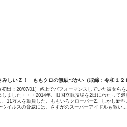
さみしいＺ！ ももクロの無駄づかい（取締：令和１２
（初出：20/07/01）路上でパフォーマンスしていた彼女ら
出しました・・・2014年、旧国立競技場を2日にわたって満
し、11万人を動員した、ももいろクローバーZ。しかし新型
ナウイルスの脅威には、さすがのスーパーアイドルも敵い...