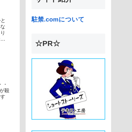
駐禁.comについて
かと
にな
まり
締り
☆PR☆
・・
スが殺
です