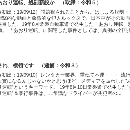
あおり運転、処罰新設か （取締：令和５）
（初出：19/09/12）問題視されることから、はじまる規制
衝撃的な動画と象徴的な犯人ルックスで、日本中がその動
注目した、19年8月常磐自動車道で発生した「あおり運転」
動。 「あおり運転」に関連した事件としては、異例の全国
...
それ、横領です （逮捕：令和３）
（初出：19/09/10）レンタカー業界、重ねて不運・・・ 流
大賞になるんじゃないかと思うほど、メディアを賑わした”
り運転”というキーワード。 19年8月10日常磐道で発生した”
り運転”＆暴行事件は、非常識なドライバーが共犯者の...