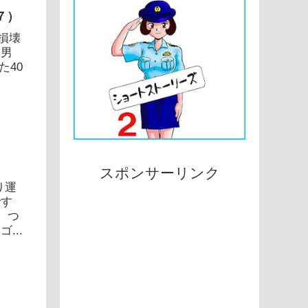
７）
物損壊
ン男
た40
スポンサーリンク
り運
です
、つ
...