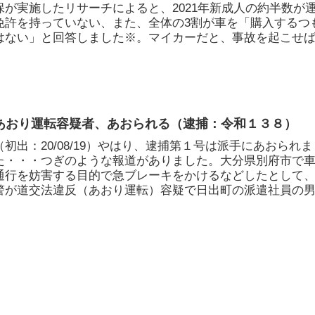
保が実施したリサーチによると、2021年新成人の約半数が
免許を持っていない、また、全体の3割が車を「購入するつ
はない」と回答しました※。マイカーだと、事故を起こせば.
あおり運転容疑者、あおられる（逮捕：令和１３８）
（初出：20/08/19）やはり、逮捕第１号は派手にあおられま
た・・・つぎのような報道がありました。大分県別府市で
通行を妨害する目的で急ブレーキをかけるなどしたとして
警が道交法違反（あおり運転）容疑で日出町の派遣社員の
（46）を...