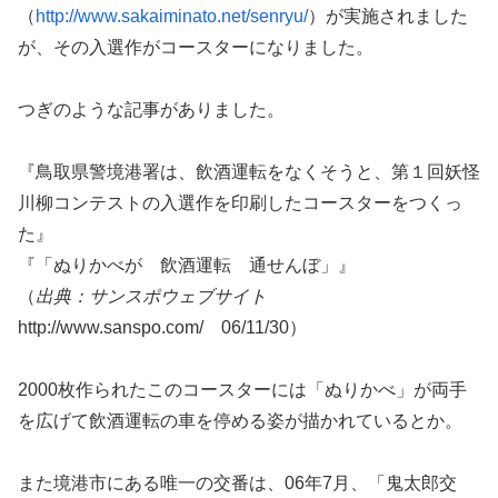
（
http://www.sakaiminato.net/senryu/
）が実施されました
が、その入選作がコースターになりました。
つぎのような記事がありました。
『鳥取県警境港署は、飲酒運転をなくそうと、第１回妖怪
川柳コンテストの入選作を印刷したコースターをつくっ
た』
『「ぬりかべが 飲酒運転 通せんぼ」』
（
出典：サンスポウェブサイト
http://www.sanspo.com/ 06/11/30）
2000枚作られたこのコースターには「ぬりかべ」が両手
を広げて飲酒運転の車を停める姿が描かれているとか。
また境港市にある唯一の交番は、06年7月、「鬼太郎交