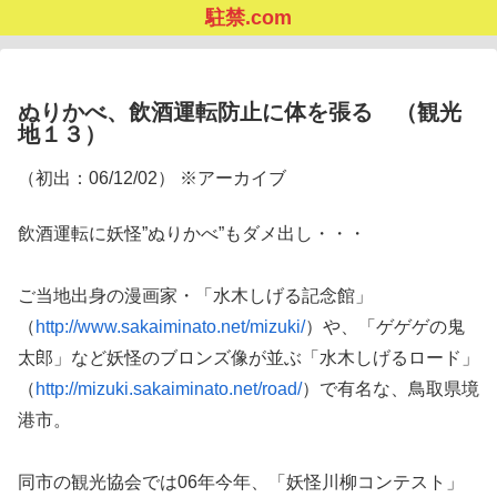
駐禁.com
ぬりかべ、飲酒運転防止に体を張る （観光
地１３）
（初出：06/12/02） ※アーカイブ
飲酒運転に妖怪”ぬりかべ”もダメ出し・・・
ご当地出身の漫画家・「水木しげる記念館」
（
http://www.sakaiminato.net/mizuki/
）や、「ゲゲゲの鬼
太郎」など妖怪のブロンズ像が並ぶ「水木しげるロード」
（
http://mizuki.sakaiminato.net/road/
）で有名な、鳥取県境
港市。
同市の観光協会では06年今年、「妖怪川柳コンテスト」