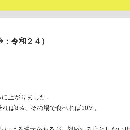
金：令和２４）
0％に上がりました。
れば8％、その場で食べれば10％。
トによる還元があるが、対応する店としない