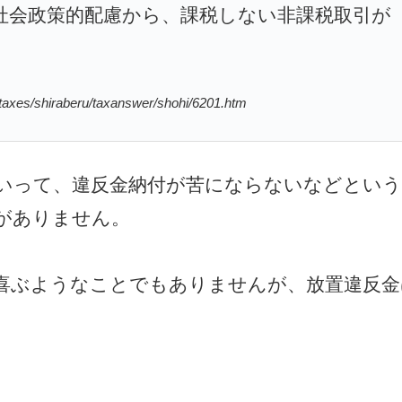
社会政策的配慮から、課税しない非課税取引が
es/shiraberu/taxanswer/shohi/6201.htm
いって、違反金納付が苦にならないなどとい
がありません。
喜ぶようなことでもありませんが、放置違反金