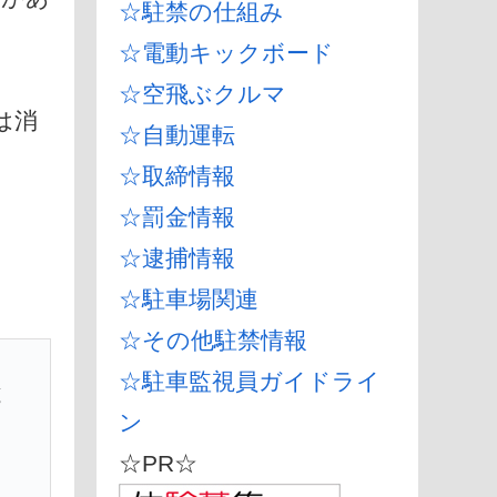
☆駐禁の仕組み
☆電動キックボード
☆空飛ぶクルマ
は消
☆自動運転
☆取締情報
☆罰金情報
☆逮捕情報
☆駐車場関連
☆その他駐禁情報
☆駐車監視員ガイドライ
と
ン
☆PR☆