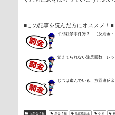
■この記事を読んだ方にオススメ！■
平成駐禁事件簿３ （反則金：
覚えてられない違反回数 レッ
じつは進んでいる、放置違反金
☆罰金情報
罰金情報
放置違反金
令和