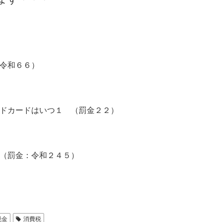
令和６６）
ドカードはいつ１ （罰金２２）
（罰金：令和２４５）
税金
消費税