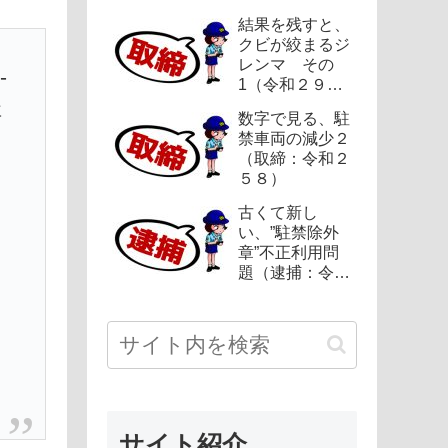
結果を残すと、
クビが絞まるジ
レンマ その
-
1（令和２９
５）
事
数字で見る、駐
禁車両の減少２
（取締：令和２
５８）
古くて新し
い、”駐禁除外
章”不正利用問
題（逮捕：令和
２１２）
サイト紹介