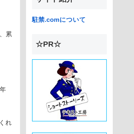
。
駐禁.comについて
、累
☆PR☆
、年
くれ