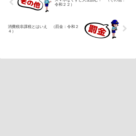
令和２２）
消費税非課税とはいえ （罰金：令和２
４）