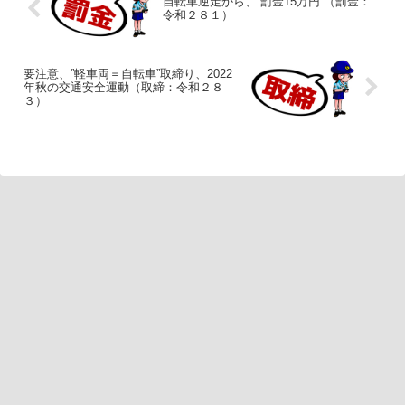
自転車逆走から、”罰金15万円”（罰金：
令和２８１）
要注意、”軽車両＝自転車”取締り、2022
年秋の交通安全運動（取締：令和２８
３）