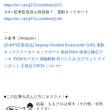
https://xn--ckzq57d.com/torisi107/
※4＝駐車監視員も熱視線？ 電動キックボード
https://xn--ckzq57d.com/torisi134/
…
※参考（Amazon）:
[日本PSE取得品] Segway-Ninebot Kickscooter G30L 電動
キックスクーター キックボード 航続40km 快適な幅広デ
ッキ 350Wモーター 後輪駆動 折りたたみ セグウェイ ナイ
ンボット 正規品 53634 シルバ
ー
■この記事を読んだ方にオススメ！■
結論：ももクロは偉大（その他：令和
２７９）