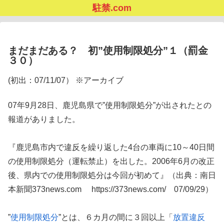
駐禁.com
まだまだある？ 初”使用制限処分”１（罰金
３０）
(初出：07/11/07） ※アーカイブ
07年9月28日、鹿児島県で”使用制限処分”が出されたとの
報道がありました。
『鹿児島市内で違反を繰り返した4台の車両に10～40日間
の使用制限処分（運転禁止）を出した。2006年6月の改正
後、県内での使用制限処分は今回が初めて』（出典：南日
本新聞373news.com https://373news.com/ 07/09/29）
”
使用制限処分
”とは、６カ月の間に３回以上「
放置違反