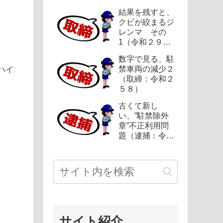
結果を残すと、
クビが絞まるジ
レンマ その
1（令和２９
５）
数字で見る、駐
禁車両の減少２
ハイ
（取締：令和２
５８）
古くて新し
い、”駐禁除外
章”不正利用問
題（逮捕：令和
２１２）
サイト紹介