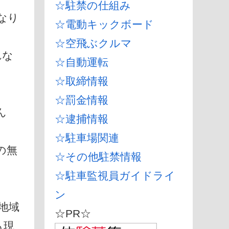
☆駐禁の仕組み
なり
☆電動キックボード
☆空飛ぶクルマ
れな
☆自動運転
☆取締情報
☆罰金情報
ん
☆逮捕情報
☆駐車場関連
の無
☆その他駐禁情報
☆駐車監視員ガイドライ
ン
地域
☆PR☆
も現