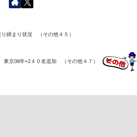
取り締まり状況 （その他４５）
東京08年+2４０名追加 （その他４７）