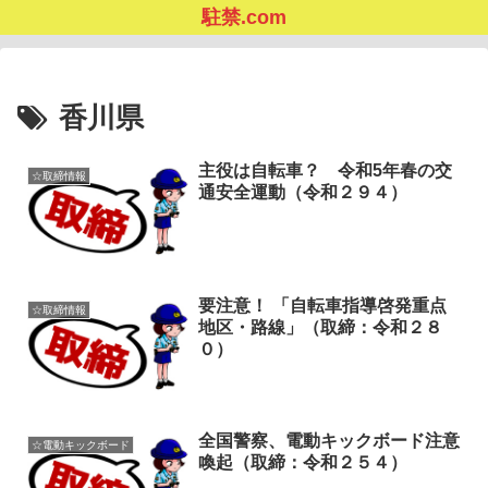
駐禁.com
香川県
主役は自転車？ 令和5年春の交
☆取締情報
通安全運動（令和２９４）
要注意！ 「自転車指導啓発重点
☆取締情報
地区・路線」（取締：令和２８
０）
全国警察、電動キックボード注意
☆電動キックボード
喚起（取締：令和２５４）