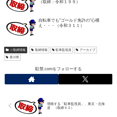
（取締：令和１９９）
自転車でも”ゴールド免許の”心構
え・・・（令和３１１）
☆取締情報
取締情報
駐車監視員
アーカイブ
香川県
駐禁.comをフォローする
増殖する「駐車監視員」、東京・北海
道 （取締４２）