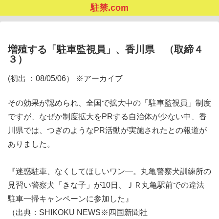
駐禁.com
増殖する「駐車監視員」、香川県 （取締４
３）
(初出 ：08/05/06） ※アーカイブ
その効果が認められ、全国で拡大中の「駐車監視員」制度
ですが、なぜか制度拡大をPRする自治体が少ない中、香
川県では、つぎのようなPR活動が実施されたとの報道が
ありました。
『迷惑駐車、なくしてほしいワン―。丸亀警察犬訓練所の
見習い警察犬「きな子」が10日、ＪＲ丸亀駅前での違法
駐車一掃キャンペーンに参加した』
（出典：SHIKOKU NEWS※四国新聞社