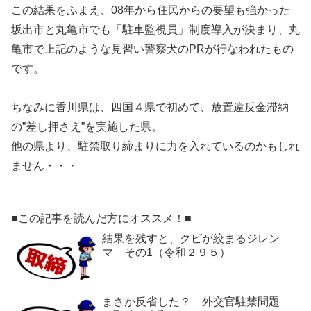
この結果をふまえ、08年から住民からの要望も強かった
坂出市と丸亀市でも「駐車監視員」制度導入が決まり、丸
亀市で上記のような見習い警察犬のPRが行なわれたもの
です。
ちなみに香川県は、四国４県で初めて、放置違反金滞納
の”差し押さえ”を実施した県。
他の県より、駐禁取り締まりに力を入れているのかもしれ
ません・・・
■この記事を読んだ方にオススメ！■
結果を残すと、クビが絞まるジレン
マ その1（令和２９５）
まさか反省した？ 外交官駐禁問題