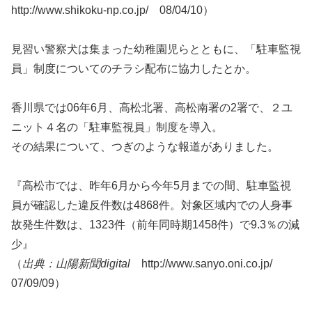
http://www.shikoku-np.co.jp/ 08/04/10）
見習い警察犬は集まった幼稚園児らとともに、「駐車監視
員」制度についてのチラシ配布に協力したとか。
香川県では06年6月、高松北署、高松南署の2署で、２ユ
ニット４名の「駐車監視員」制度を導入。
その結果について、つぎのような報道がありました。
『高松市では、昨年6月から今年5月までの間、駐車監視
員が確認した違反件数は4868件。対象区域内での人身事
故発生件数は、1323件（前年同時期1458件）で9.3％の減
少』
（
出典：山陽新聞digital
http://www.sanyo.oni.co.jp/
07/09/09）