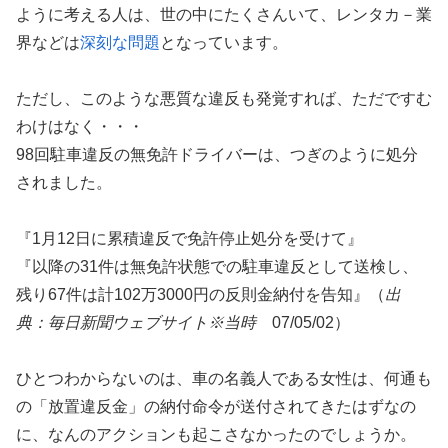
ように考える人は、世の中にたくさんいて、レンタカ－業
界などは
深刻な問題
となっています。
ただし、このような悪質な違反も発覚すれば、ただですむ
わけはなく・・・
98回駐車違反の無免許ドライバーは、つぎのように処分
されました。
『1月12日に累積違反で免許停止処分を受けて』
『以降の31件は無免許状態での駐車違反として送検し、
残り67件は計102万3000円の反則金納付を告知』（
出
典：毎日新聞ウェブサイト※当時
07/05/02）
ひとつわからないのは、車の名義人である女性は、何通も
の「放置違反金」の納付命令が送付されてきたはずなの
に、なんのアクションも起こさなかったのでしょうか。