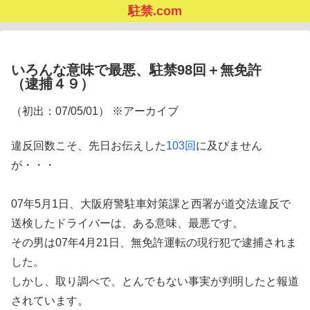
駐禁.com
いろんな意味で最悪、駐禁98回＋無免許
（逮捕４９）
（初出：07/05/01） ※アーカイブ
違反回数こそ、先日お伝えした
103回
に及びません
が・・・
07年5月1日、大阪府警駐車対策課と西署が道交法違反で
送検したドライバーは、ある意味、最悪です。
その男は07年4月21日、無免許運転の現行犯で逮捕されま
した。
しかし、取り調べで、とんでもない事実が判明したと報道
されています。