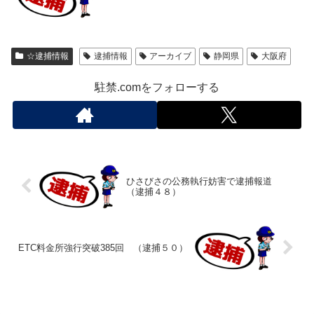
☆逮捕情報
逮捕情報
アーカイブ
静岡県
大阪府
駐禁.comをフォローする
ひさびさの公務執行妨害で逮捕報道
（逮捕４８）
ETC料金所強行突破385回 （逮捕５０）