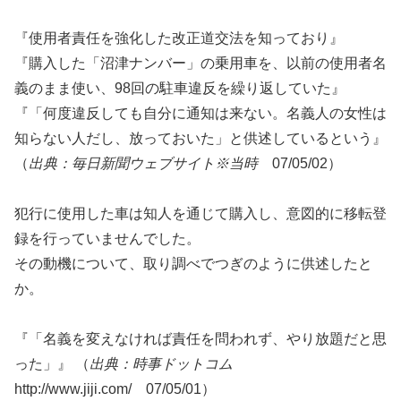
『使用者責任を強化した改正道交法を知っており』
『購入した「沼津ナンバー」の乗用車を、以前の使用者名
義のまま使い、98回の駐車違反を繰り返していた』
『「何度違反しても自分に通知は来ない。名義人の女性は
知らない人だし、放っておいた」と供述しているという』
（
出典：毎日新聞ウェブサイト※当時
07/05/02）
犯行に使用した車は知人を通じて購入し、意図的に移転登
録を行っていませんでした。
その動機について、取り調べでつぎのように供述したと
か。
『「名義を変えなければ責任を問われず、やり放題だと思
った」』 （
出典：時事ドットコム
http://www.jiji.com/ 07/05/01）