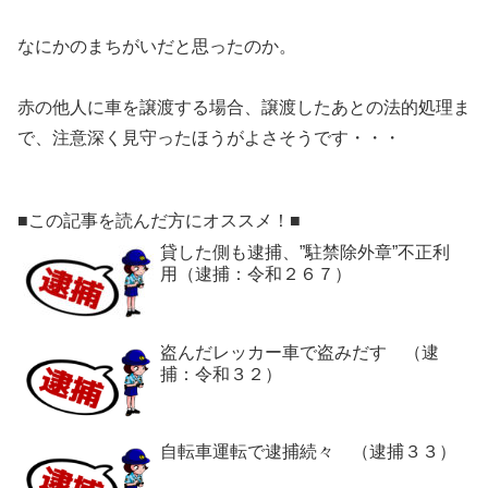
なにかのまちがいだと思ったのか。
赤の他人に車を譲渡する場合、譲渡したあとの法的処理ま
で、注意深く見守ったほうがよさそうです・・・
■この記事を読んだ方にオススメ！■
貸した側も逮捕、”駐禁除外章”不正利
用（逮捕：令和２６７）
盗んだレッカー車で盗みだす （逮
捕：令和３２）
自転車運転で逮捕続々 （逮捕３３）