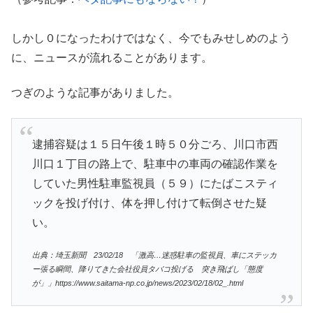
しかし０になったわけではなく、今でもみせしめのよう
に、ニュースが流れることがあります。
つぎのような記事がありました。
逮捕容疑は１５日午後１時５０分ごろ、川口市西
川口１丁目の路上で、駐車中の車両の確認作業を
していた男性駐車監視員（５９）にたばこスティ
ックを投げ付け、体を押し付けて転倒させた疑
い。
出典：埼玉新聞 23/02/18 「激高…迷惑駐車の監視員、車にステッカ
ー張る瞬間、降りてきた会社役員タバコ投げる 突き飛ばし「態度
が」」https://www.saitama-np.co.jp/news/2023/02/18/02_.html