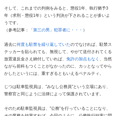
そして、これまでの判例をみると、懲役1年、執行猶予3
年（求刑・懲役1年）という判決が下されることが多いよ
うです。
（参考記事：
「第三の男」犯罪者に・・・
）
過去に
何度も駐禁を繰り返していた
のでなければ、駐禁ス
テッカーを貼られても、無視して、やがて送付されてくる
放置違反金さえ納付していれば、
免許の加点もなく
、当然
ながら前科もつくことがなかったのに、カッとなってやら
かしたというには、重すぎるともいえるペナルティ。
じつは駐車監視員は、”みなし公務員”という立場にあり、
警察官と同じように法律によって保護されています。
そのため駐車監視員は、”公務”を行っていることになり、
その業務を妨害すれば、今回のように、公務執行妨害に問