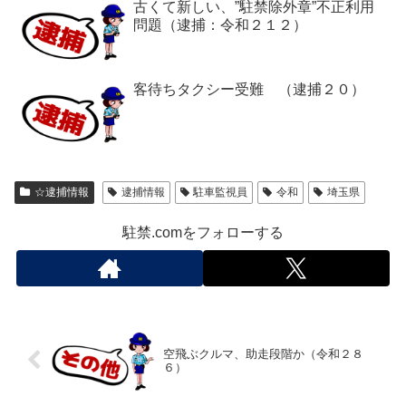
古くて新しい、”駐禁除外章”不正利用
問題（逮捕：令和２１２）
客待ちタクシー受難 （逮捕２０）
☆逮捕情報
逮捕情報
駐車監視員
令和
埼玉県
駐禁.comをフォローする
空飛ぶクルマ、助走段階か（令和２８
６）