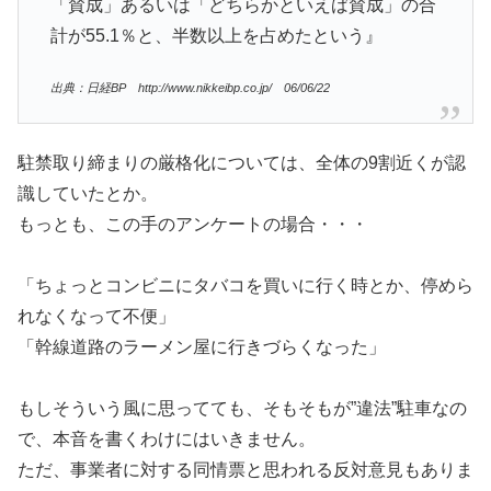
「賛成」あるいは「どちらかといえば賛成」の合
計が55.1％と、半数以上を占めたという』
出典：日経BP http://www.nikkeibp.co.jp/ 06/06/22
駐禁取り締まりの厳格化については、全体の9割近くが認
識していたとか。
もっとも、この手のアンケートの場合・・・
「ちょっとコンビニにタバコを買いに行く時とか、停めら
れなくなって不便」
「幹線道路のラーメン屋に行きづらくなった」
もしそういう風に思ってても、そもそもが”違法”駐車なの
で、本音を書くわけにはいきません。
ただ、事業者に対する同情票と思われる反対意見もありま