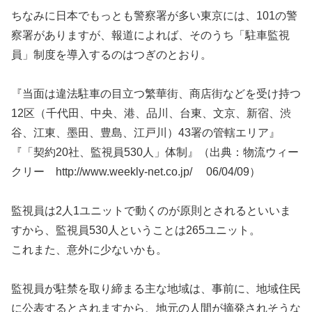
ちなみに日本でもっとも警察署が多い東京には、101の警
察署がありますが、報道によれば、そのうち「駐車監視
員」制度を導入するのはつぎのとおり。
『当面は違法駐車の目立つ繁華街、商店街などを受け持つ
12区（千代田、中央、港、品川、台東、文京、新宿、渋
谷、江東、墨田、豊島、江戸川）43署の管轄エリア』
『「契約20社、監視員530人」体制』（出典：物流ウィー
クリー http://www.weekly-net.co.jp/ 06/04/09）
監視員は2人1ユニットで動くのが原則とされるといいま
すから、監視員530人ということは265ユニット。
これまた、意外に少ないかも。
監視員が駐禁を取り締まる主な地域は、事前に、地域住民
に公表するとされますから、地元の人間が摘発されそうな