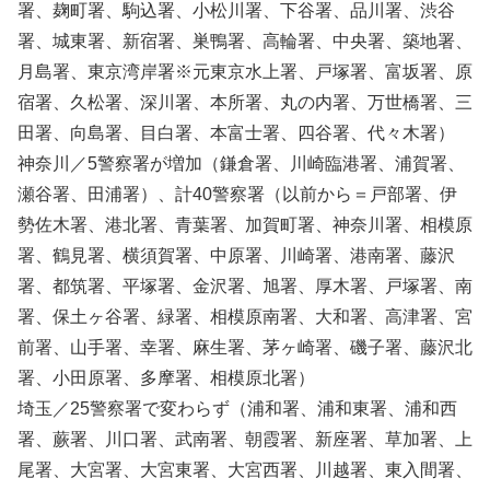
署、麹町署、駒込署、小松川署、下谷署、品川署、渋谷
署、城東署、新宿署、巣鴨署、高輪署、中央署、築地署、
月島署、東京湾岸署※元東京水上署、戸塚署、富坂署、原
宿署、久松署、深川署、本所署、丸の内署、万世橋署、三
田署、向島署、目白署、本富士署、四谷署、代々木署）
神奈川／5警察署が増加（鎌倉署、川崎臨港署、浦賀署、
瀬谷署、田浦署）、計40警察署（以前から＝戸部署、伊
勢佐木署、港北署、青葉署、加賀町署、神奈川署、相模原
署、鶴見署、横須賀署、中原署、川崎署、港南署、藤沢
署、都筑署、平塚署、金沢署、旭署、厚木署、戸塚署、南
署、保土ヶ谷署、緑署、相模原南署、大和署、高津署、宮
前署、山手署、幸署、麻生署、茅ヶ崎署、磯子署、藤沢北
署、小田原署、多摩署、相模原北署）
埼玉／25警察署で変わらず（浦和署、浦和東署、浦和西
署、蕨署、川口署、武南署、朝霞署、新座署、草加署、上
尾署、大宮署、大宮東署、大宮西署、川越署、東入間署、