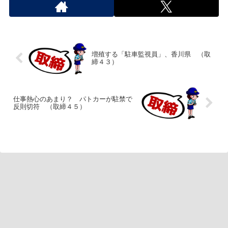
増殖する「駐車監視員」、香川県 （取
締４３）
仕事熱心のあまり？ パトカーが駐禁で
反則切符 （取締４５）