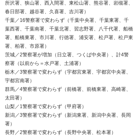
所沢署、狭山署、西入間署、東松山署、熊谷署、岩槻署、
春日部署、越谷署、久喜署、吉川署）
千葉／16警察署で変わらず（千葉中央署、千葉東署、千
葉西署、千葉南署、千葉北署、習志野署、八千代署、船橋
署、船橋東署、市川署、行徳署、浦安署、松戸署、松戸東
署、柏署、市原署）
茨城／2警察署が増加（日立署、つくば中央署）、計4警
察署（以前から＝水戸署、土浦署）
栃木／3警察署で変わらず（宇都宮東署、宇都宮中央署、
宇都宮南署）
群馬／4警察署で変わらず（前橋署、前橋東署、高崎署、
太田署）
山梨／1警察署で変わらず（甲府署）
新潟／3警察署で変わらず（新潟東署、新潟中央署、長岡
署）
長野／2警察署で変わらず（長野中央署、松本署）