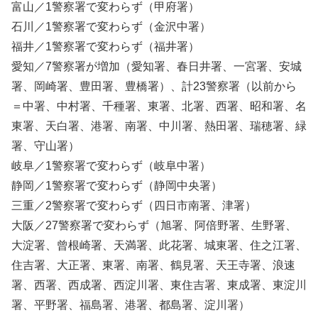
富山／1警察署で変わらず（甲府署）
石川／1警察署で変わらず（金沢中署）
福井／1警察署で変わらず（福井署）
愛知／7警察署が増加（愛知署、春日井署、一宮署、安城
署、岡崎署、豊田署、豊橋署）、計23警察署（以前から
＝中署、中村署、千種署、東署、北署、西署、昭和署、名
東署、天白署、港署、南署、中川署、熱田署、瑞穂署、緑
署、守山署）
岐阜／1警察署で変わらず（岐阜中署）
静岡／1警察署で変わらず（静岡中央署）
三重／2警察署で変わらず（四日市南署、津署）
大阪／27警察署で変わらず（旭署、阿倍野署、生野署、
大淀署、曾根崎署、天満署、此花署、城東署、住之江署、
住吉署、大正署、東署、南署、鶴見署、天王寺署、浪速
署、西署、西成署、西淀川署、東住吉署、東成署、東淀川
署、平野署、福島署、港署、都島署、淀川署）