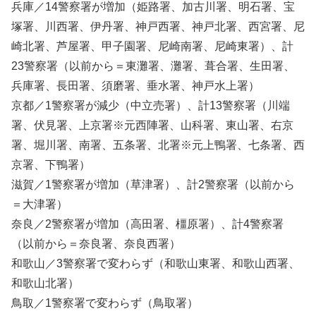
兵庫／14警察署が増加（姫路署、加古川署、明石署、宝
塚署、川西署、伊丹署、神戸西署、神戸北署、西宮署、尼
崎北署、芦屋署、甲子園署、尼崎南署、尼崎東署）、計
23警察署（以前から＝東灘署、灘署、葺合署、生田署、
兵庫署、長田署、須磨署、垂水署、神戸水上署）
京都／1警察署が減少（中立売署）、計13警察署（川端
署、伏見署、上京署※元西陣署、山科署、東山署、右京
署、堀川署、南署、五条署、北署※元上鴨署、七条署、西
京署、下鴨署）
滋賀／1警察署が増加（草津署）、計2警察署（以前から
＝大津署）
奈良／2警察署が増加（高田署、橿原署）、計4警察署
（以前から＝奈良署、奈良西署）
和歌山／3警察署で変わらず（和歌山東署、和歌山西署、
和歌山北署）
鳥取／1警察署で変わらず（鳥取署）