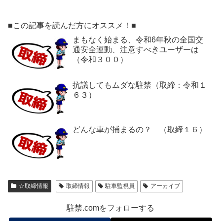
■この記事を読んだ方にオススメ！■
まもなく始まる、令和6年秋の全国交
通安全運動、注意すべきユーザーは
（令和３００）
抗議してもムダな駐禁（取締：令和１
６３）
どんな車が捕まるの？ （取締１６）
☆取締情報
取締情報
駐車監視員
アーカイブ
駐禁.comをフォローする