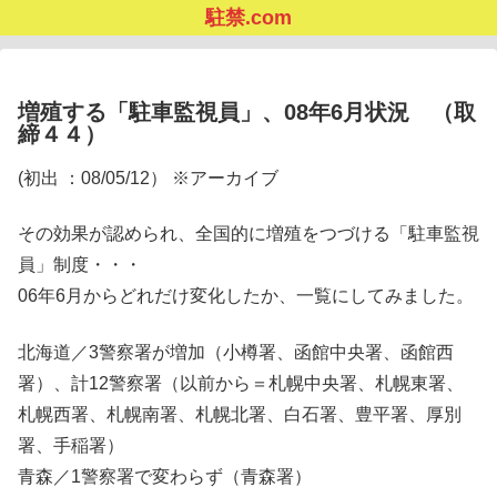
駐禁.com
増殖する「駐車監視員」、08年6月状況 （取
締４４）
(初出 ：08/05/12） ※アーカイブ
その効果が認められ、全国的に増殖をつづける「駐車監視
員」制度・・・
06年6月からどれだけ変化したか、一覧にしてみました。
北海道／3警察署が増加（小樽署、函館中央署、函館西
署）、計12警察署（以前から＝札幌中央署、札幌東署、
札幌西署、札幌南署、札幌北署、白石署、豊平署、厚別
署、手稲署）
青森／1警察署で変わらず（青森署）