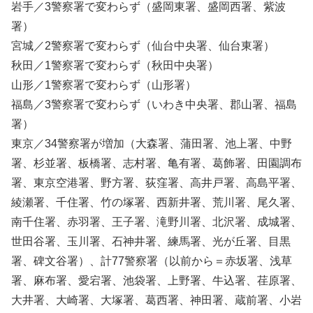
岩手／3警察署で変わらず（盛岡東署、盛岡西署、紫波
署）
宮城／2警察署で変わらず（仙台中央署、仙台東署）
秋田／1警察署で変わらず（秋田中央署）
山形／1警察署で変わらず（山形署）
福島／3警察署で変わらず（いわき中央署、郡山署、福島
署）
東京／34警察署が増加（大森署、蒲田署、池上署、中野
署、杉並署、板橋署、志村署、亀有署、葛飾署、田園調布
署、東京空港署、野方署、荻窪署、高井戸署、高島平署、
綾瀬署、千住署、竹の塚署、西新井署、荒川署、尾久署、
南千住署、赤羽署、王子署、滝野川署、北沢署、成城署、
世田谷署、玉川署、石神井署、練馬署、光が丘署、目黒
署、碑文谷署）、計77警察署（以前から＝赤坂署、浅草
署、麻布署、愛宕署、池袋署、上野署、牛込署、荏原署、
大井署、大崎署、大塚署、葛西署、神田署、蔵前署、小岩