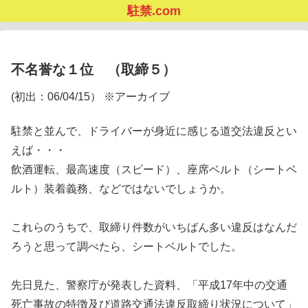
駐禁.com
不名誉な１位 （取締５）
(初出：06/04/15） ※アーカイブ
駐禁と並んで、ドライバーが身近に感じる道交法違反とい
えば・・・
飲酒運転、最高速度（スピード）、座席ベルト（シートベ
ルト）装着義務、などではないでしょうか。
これらのうちで、取締り件数がいちばん多い違反はなんだ
ろうと思って調べたら、シートベルトでした。
先日見た、警察庁が発表した資料、「平成17年中の交通
死亡事故の特徴及び道路交通法違反取締り状況について」