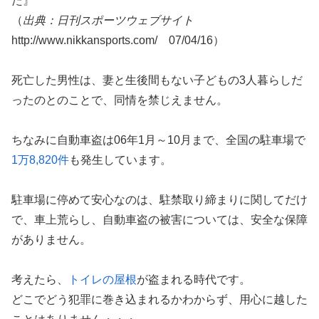
た』
（
出典：日刊スポーツウェブサイト
http://www.nikkansports.com/ 07/04/16）
死亡した男性は、妻と生後間もない子どもの3人暮らしだ
ったのとのことで、同情を禁じえません。
ちなみに自動車盗は06年1月～10月まで、全国の駐車場で
1万8,820件
も発生しています。
駐車場に停めて安心なのは、駐禁取り締まりに関してだけ
で、車上荒らし、自動車盗の被害については、安全な保障
がありません。
考えたら、
トイレの屋根
が盗まれる時代です。
どこでどう犯罪に巻き込まれるかわからず、用心に越した