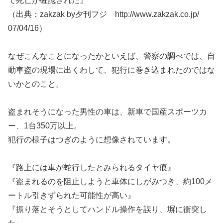
で死亡が確認された』
（出典：zakzak by夕刊フジ http://www.zakzak.co.jp/
07/04/16）
なぜこんなことになったかといえば、警察の調べでは、自
動車盗の現場に出くわして、犯行に巻き込まれたのではな
いかとのこと。
盗まれそうになった男性の車は、新車で国産スポーツカ
ー、1台350万以上。
犯行の様子はつぎのように想像されています。
『路上には車が蛇行したとみられるタイヤ痕』
『盗まれるのを阻止しようと車体にしがみつき、約100メ
ートル引きずられた可能性が高い』
『振り落とそうとしてハンドル操作を誤り、塀に衝突し