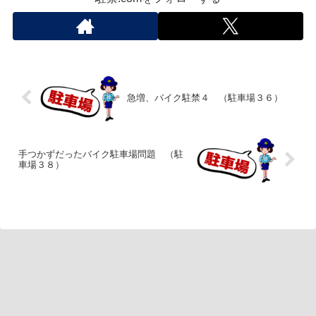
急増、バイク駐禁４ （駐車場３６）
手つかずだったバイク駐車場問題 （駐
車場３８）