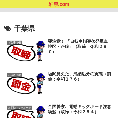
駐禁.com
千葉県
要注意！ 「自転車指導啓発重点
☆取締情報
地区・路線」（取締：令和２８
０）
垣間見えた、滞納処分の実態（罰
☆罰金情報
金：令和２７６）
全国警察、電動キックボード注意
☆電動キックボード
喚起（取締：令和２５４）