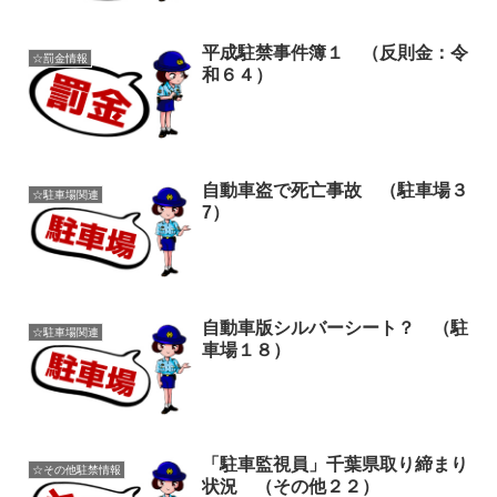
平成駐禁事件簿１ （反則金：令
☆罰金情報
和６４）
自動車盗で死亡事故 （駐車場３
☆駐車場関連
7）
自動車版シルバーシート？ （駐
☆駐車場関連
車場１８）
「駐車監視員」千葉県取り締まり
☆その他駐禁情報
状況 （その他２２）