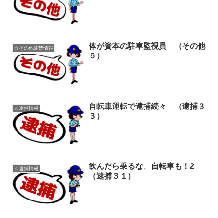
体が資本の駐車監視員 （その他
☆その他駐禁情報
６）
自転車運転で逮捕続々 （逮捕３
☆逮捕情報
３）
飲んだら乗るな、自転車も！2
☆逮捕情報
（逮捕３１）