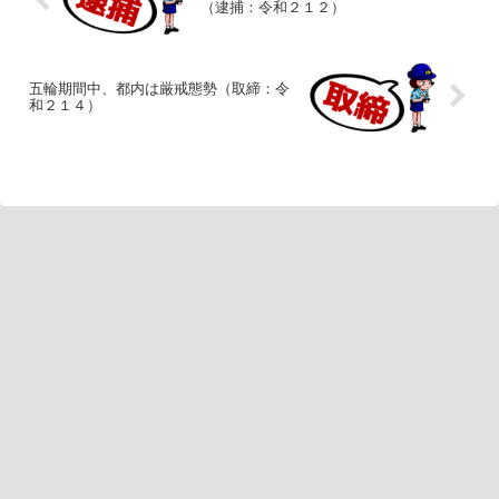
（逮捕：令和２１２）
五輪期間中、都内は厳戒態勢（取締：令
和２１４）