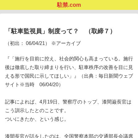
駐禁.com
「駐車監視員」制度って？ （取締７）
（初出： 06/04/21） ※アーカイブ
『「施行を目前に控え、社会的関心も高まっている。施行
後は徹底した取り締まりを行い、駐車秩序の改善を目に見
える形で国民に示してほしい」』（出典：毎日新聞ウェブ
サイト※当時 06/04/20）
記事によれば、4月19日、警察庁のトップ、漆間巌長官は
こう訓示したとのことです。
ついにきたか、という感じ。
漆間長官が話をしたのは、全国警察本部の交通部長会議席