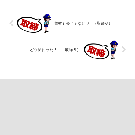
警察も楽じゃない!? （取締６）
どう変わった？ （取締８）