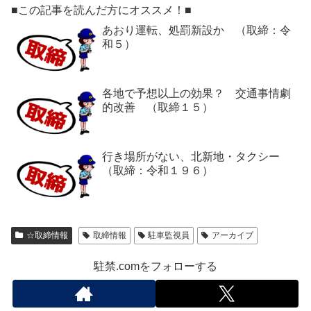
■この記事を読んだ方にオススメ！■
あおり運転、処罰新設か （取締：令
和５）
各地で予想以上の効果？ 交通事情劇
的改善 （取締１５）
行き場所がない、北新地・タクシー
（取締：令和１９６）
☆取締情報
取締情報
駐車監視員
アーカイブ
駐禁.comをフォローする