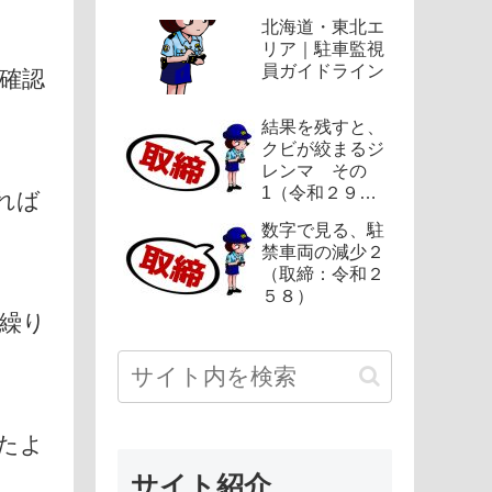
北海道・東北エ
リア｜駐車監視
員ガイドライン
確認
結果を残すと、
クビが絞まるジ
レンマ その
1（令和２９
れば
５）
数字で見る、駐
禁車両の減少２
（取締：令和２
５８）
繰り
たよ
サイト紹介