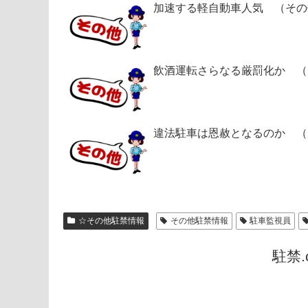
加速する軽自動車人気 （その
飲酒運転さらなる厳罰化か （
違法駐車は恩赦となるのか （
☆その他駐禁情報
その他駐禁情報
駐車監視員
駐禁