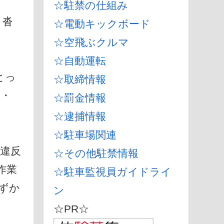
☆駐禁の仕組み
、沓
☆電動キックボード
☆空飛ぶクルマ
☆自動運転
とっ
☆取締情報
・・
☆罰金情報
☆逮捕情報
☆駐車場関連
違反
☆その他駐禁情報
作業
☆駐車監視員ガイドライ
ずか
ン
☆PR☆