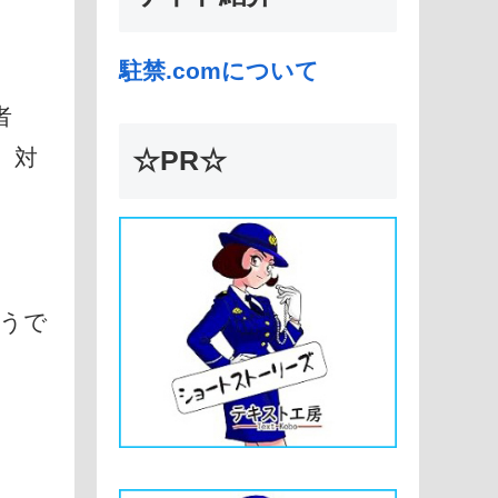
駐禁.comについて
者
、対
☆PR☆
うで