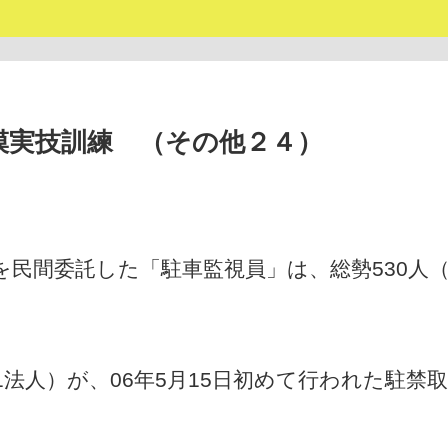
模実技訓練 （その他２４）
を民間委託した「駐車監視員」は、総勢530人（
1法人）が、06年5月15日初めて行われた駐禁
。