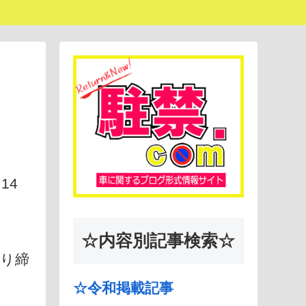
14
☆内容別記事検索☆
取り締
☆令和掲載記事