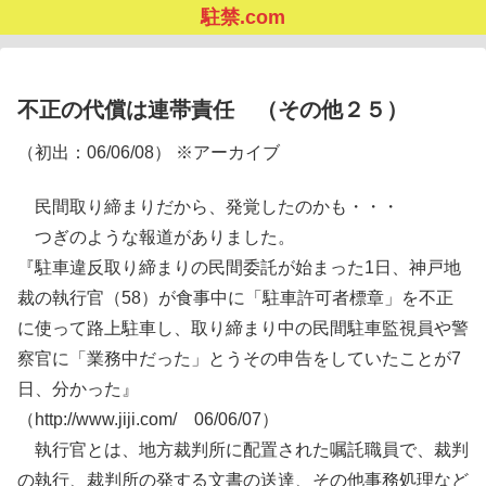
駐禁.com
不正の代償は連帯責任 （その他２５）
（初出：06/06/08） ※アーカイブ
民間取り締まりだから、発覚したのかも・・・
つぎのような報道がありました。
『駐車違反取り締まりの民間委託が始まった1日、神戸地
裁の執行官（58）が食事中に「駐車許可者標章」を不正
に使って路上駐車し、取り締まり中の民間駐車監視員や警
察官に「業務中だった」とうその申告をしていたことが7
日、分かった』
（http://www.jiji.com/ 06/06/07）
執行官とは、地方裁判所に配置された嘱託職員で、裁判
の執行、裁判所の発する文書の送達、その他事務処理など