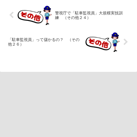
警視庁で「駐車監視員」大規模実技訓
練 （その他２４）
「駐車監視員」って儲かるの？ （その
他２６）