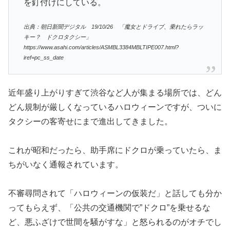
を釘付けにしている。
出典：朝日新聞デジタル 19/10/26 「魔女とドライブ、乗れたらラッ
キー？ ドクロタクシー」
https://www.asahi.com/articles/ASMBL3384MBLTIPE007.html?
iref=pc_ss_date
近年盛り上がりすぎて渋谷など人が集まる場所では、どん
どん規制が厳しくなっているハロウィーンですが、ついに
タクシーの客寄せにまで進出してきました。
これが昭和だったら、助手席にドクロが乗っていたら、ま
ちがいなく通報されています。
不審尋問されて「ハロウィーンの仮装だ」と話しても分か
ってもらえず、「公共の交通機関で”ドクロ”を乗せるな
ど、悪ふざけで世間を騒がすな」と怒られるのがオチでし