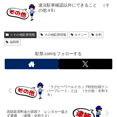
違法駐車確認以外にできること （そ
の他４6）
☆その他駐禁情報
その他駐禁情報
タクシー
令和
福岡県
駐禁.comをフォローする
「ラグビーワールドカップ特別仕様ナン
バープレート」とは （その他：令和４
８）
高額延滞料金が原因？ レンタカー返さ
ず逮捕 （逮捕：令和５０）