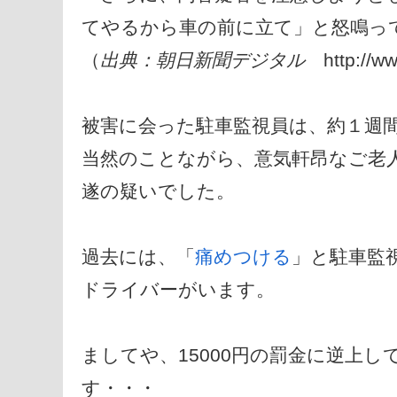
てやるから車の前に立て」と怒鳴っ
（
出典：朝日新聞デジタル
http://
被害に会った駐車監視員は、約１週
当然のことながら、意気軒昂なご老
遂の疑いでした。
過去には、「
痛めつける
」と駐車監
ドライバーがいます。
ましてや、15000円の罰金に逆上
す・・・