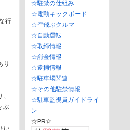
☆駐禁の仕組み
☆電動キックボード
な行
☆空飛ぶクルマ
☆自動運転
☆取締情報
☆罰金情報
あり
☆逮捕情報
☆駐車場関連
☆その他駐禁情報
り、
☆駐車監視員ガイドライ
をぶ
ン
☆PR☆
ひい