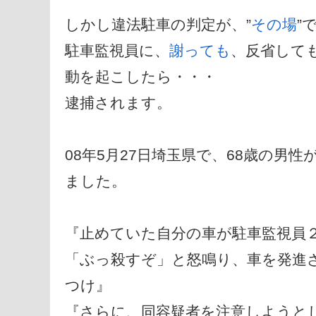
しかし違法駐車の判定が、”
その場
”
駐車監視員に、
謝っても
、反省して
動を起こしたら・・・
逮捕されます。
08年5月27日埼玉県で、68歳の
ました。
『止めていた自分の車が駐車監視員
「ぶっ殺すぞ」と怒鳴り、車を発進さ
つけ』
『さらに、同容疑者を注意しようと