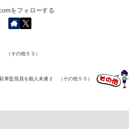
.comをフォローする
？ （その他５３）
？ 駐車監視員を殺人未遂２ （その他５５）