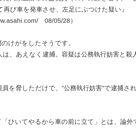
て再び車を発車させ、左足にぶつけた疑い』
www.asahi.com/ 08/05/28）
間のけがをしたそうです。
人は、あえなく逮捕。容疑は公務執行妨害と殺
視員を脅しただけで、”公務執行妨害”で逮捕さ
して「ひいてやるから車の前に立て」とは、論外