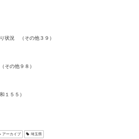
り状況 （その他３９）
（その他９８）
和１５５）
アーカイブ
埼玉県