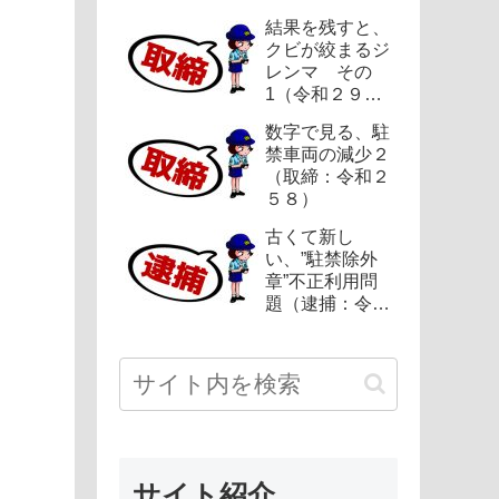
結果を残すと、
クビが絞まるジ
レンマ その
1（令和２９
５）
数字で見る、駐
禁車両の減少２
（取締：令和２
５８）
古くて新し
い、”駐禁除外
章”不正利用問
題（逮捕：令和
２１２）
サイト紹介