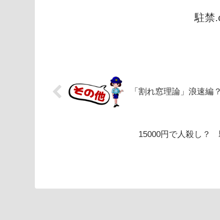
駐禁
「割れ窓理論」浪速編
15000円で人殺し