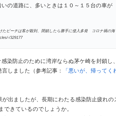
沿いの道路に、多いときは１０～１５台の車が
 「開けたビーチは客が殺到、閉鎖したら勝手に侵入多発 コロナ禍の海
les/-/329177
ロナ感染防止のために湾岸ならぬ茅ケ崎を封鎖し
発言しました（参考記事：
「悪いが、帰ってく
果が出ましたが、長期にわたる感染防止疲れの
まできているのでしょうか。