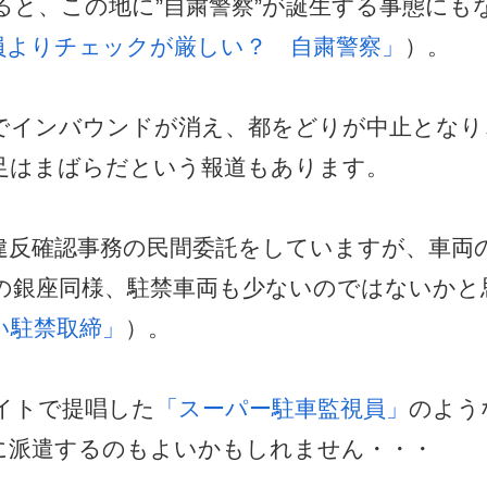
と、この地に”自粛警察”が誕生する事態にも
員よりチェックが厳しい？ 自粛警察」
）。
でインバウンドが消え、都をどりが中止となり
足はまばらだという報道もあります。
違反確認事務の民間委託をしていますが、車両
の銀座同様、駐禁車両も少ないのではないかと
い駐禁取締」
）。
イトで提唱した
「スーパー駐車監視員」
のよう
に派遣するのもよいかもしれません・・・