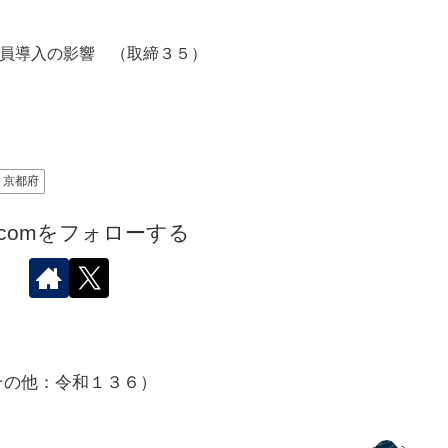
員導入の影響 （取締３５）
京都府
.comをフォローする
その他：令和１３６）