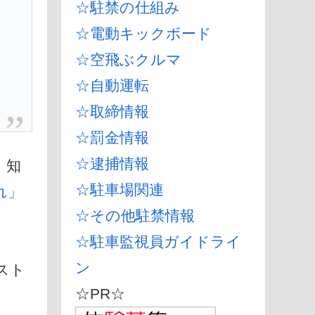
☆駐禁の仕組み
☆電動キックボード
☆空飛ぶクルマ
☆自動運転
☆取締情報
☆罰金情報
☆逮捕情報
、知
☆駐車場関連
れ」
☆その他駐禁情報
☆駐車監視員ガイドライ
ン
スト
☆PR☆