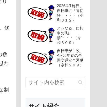
なり
2026/4/1施行、
自転車に「青切
符」・・・（令
和３１２）
、修
どうなる、自転
車の”駐
禁”・・・（令
和３０９）
自転車が主役、
の数
令和6年春の全
国交通安全運動
思わ
（令和２９９）
な制
サイト紹介