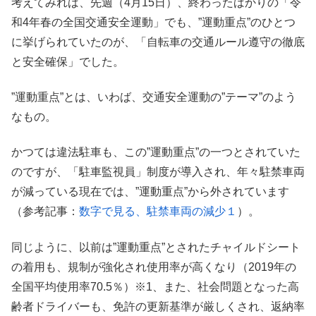
考えてみれば、先週（4月15日）、終わったばかりの「令
和4年春の全国交通安全運動」でも、”運動重点”のひとつ
に挙げられていたのが、「自転車の交通ルール遵守の徹底
と安全確保」でした。
”運動重点”とは、いわば、交通安全運動の”テーマ”のよう
なもの。
かつては違法駐車も、この”運動重点”の一つとされていた
のですが、「駐車監視員」制度が導入され、年々駐禁車両
が減っている現在では、”運動重点”から外されています
（参考記事：
数字で見る、駐禁車両の減少１
）。
同じように、以前は”運動重点”とされたチャイルドシート
の着用も、規制が強化され使用率が高くなり（2019年の
全国平均使用率70.5％）※1、また、社会問題となった高
齢者ドライバーも、免許の更新基準が厳しくされ、返納率