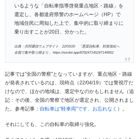
いるような「自転車指導啓発重点地区・路線」を
選定し、各都道府県警のホームページ（HP）で
地域住民に周知した上で、集中的に取り締まりに
乗り出すことが20日、分かった。
出典：共同通信ウェブサイト 22/03/20 「悪質自転車、対策強化へ
全国で集中取り締まり」 https://nordot.app/878247145297149952
記事では”全国の警察”となっていますが、重点地区・路線
が発表されているのは、現時点（22/04/19）では警視庁だ
けなので、ほかの地域は、選定中なのかもしれません（追
記：その後、全国の警察で地区が選定され、公開されまし
た。参考記事：
自転車は”軽車両”です、お忘れなく
）。
それにしても、この自転車の取締り強化。