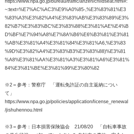
https://www.npa.go.jp/bureau/traffic/anzen/childseat.html#:
~:text=%E7%AC%AC3%E9%A0%85-,%E3%83%81%E3
%83%A3%E3%82%A4%E3%83%AB%E3%83%89%E3%
82%B7%E3%83%BC%E3%83%88%E3%81%AE%E4%B
D%BF%E7%94%A8%E7%8A%B6%E6%B3%81%E3%81
%AB%E3%81%A4%E3%81%84%E3%81%A6,%E3%83
%9D%E3%82%A4%E3%83%B3%E3%83%88)%E3%81
%A8%E3%81%AA%E3%81%A3%E3%81%A6%E3%81%
84%E3%81%BE%E3%81%99%E3%80%82
※2＝参考：警察庁 「運転免許証の自主返納につい
て」
https://www.npa.go.jp/policies/application/license_renewal
/jishuhennou.html
※3＝参考：日本損害保険協会 21/08/20 「自転車事故