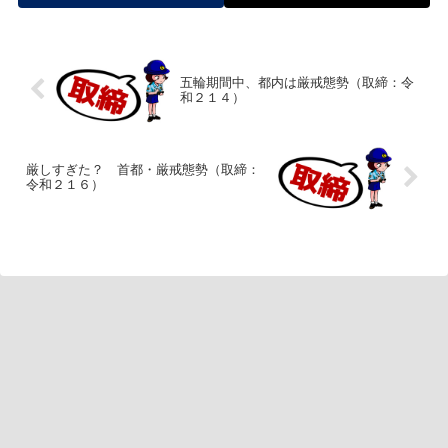
五輪期間中、都内は厳戒態勢（取締：令
和２１４）
厳しすぎた？ 首都・厳戒態勢（取締：
令和２１６）