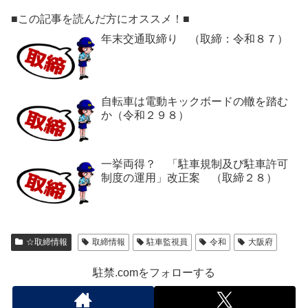
■この記事を読んだ方にオススメ！■
年末交通取締り （取締：令和８７）
自転車は電動キックボードの轍を踏む
か（令和２９８）
一挙両得？ 「駐車規制及び駐車許可
制度の運用」改正案 （取締２８）
☆取締情報
取締情報
駐車監視員
令和
大阪府
駐禁.comをフォローする