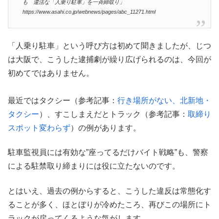
も 違法な「人乗り駐車」を一斉締取り」
https://www.asahi.co.jp/webnews/pages/abc_11271.html
「人乗り駐車」という呼び方は初めて聞きましたが、じつ
は大阪で、こうした逮捕劇が繰り広げられるのは、今回が
初めてではありません。
最近ではタクシー（参考記事：
行き場所がない、北新地・
タクシー
）、すこしまえだとトラック（参考記事：
取締り
スポット変わらず
）の例があります。
駐車監視員には有効な”座ってるだけバイト戦略”も、警察
による駐禁取り締まりには役に立たないのです。
とはいえ、過去の例からすると、こうした違反は常態化す
ることが多く、ほとぼりが冷めたころ、再びこの場所にト
ラックが戻ってくるような気がします。