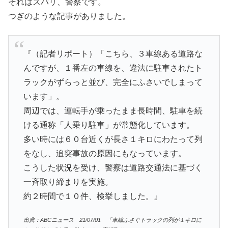
それはズバリ、警察です。
つぎのような記事がありました。
『（記者リポート）「こちら、３車線ある道路な
んですが、１番左の車線を、違法に駐車されたト
ラックがずらっと並び、完全にふさいでしまって
います」。
周辺では、運転手が乗ったまま長時間、駐車を続
ける通称「人乗り駐車」が常態化しています。
多い時には６０台近くが長さ１キロにわたって列
をなし、追突事故の原因にもなっています。
こうした状況を受け、警察は道路交通法に基づく
一斉取り締まりを実施。
約２時間で１０件、検挙しました。』
出典：ABCニュース 21/07/01 「車線ふさぐトラックの列が１キロに