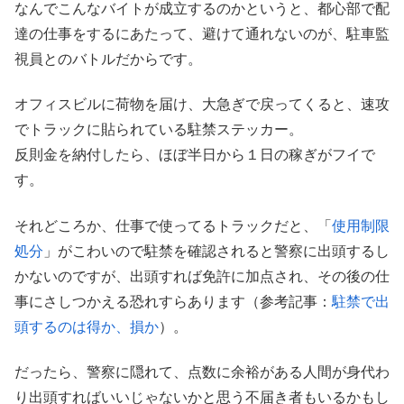
なんでこんなバイトが成立するのかというと、都心部で配
達の仕事をするにあたって、避けて通れないのが、駐車監
視員とのバトルだからです。
オフィスビルに荷物を届け、大急ぎで戻ってくると、速攻
でトラックに貼られている駐禁ステッカー。
反則金を納付したら、ほぼ半日から１日の稼ぎがフイで
す。
それどころか、仕事で使ってるトラックだと、「
使用制限
処分
」がこわいので駐禁を確認されると警察に出頭するし
かないのですが、出頭すれば免許に加点され、その後の仕
事にさしつかえる恐れすらあります（参考記事：
駐禁で出
頭するのは得か、損か
）。
だったら、警察に隠れて、点数に余裕がある人間が身代わ
り出頭すればいいじゃないかと思う不届き者もいるかもし